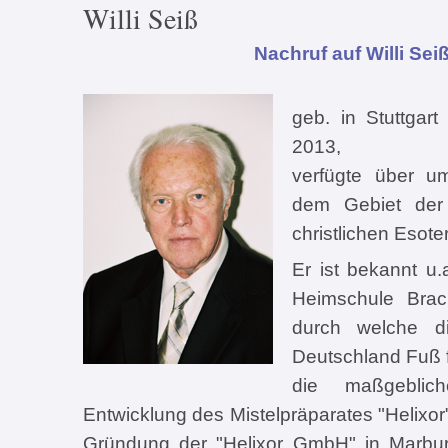
Willi Seiß
Nachruf auf Willi Sei
geb. in Stuttgar
2013,
verfügte über u
dem Gebiet der
christlichen Esoter
Er ist bekannt u
Heimschule Bra
durch welche d
Deutschland Fuß f
die maßgeblic
Entwicklung des Mistelpräparates "Helixor
Gründung der "Helixor GmbH" in Marburg