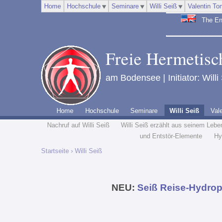
Home
Hochschule
Seminare
Willi Seiß
Valentin To
The Engl
Freie Hermetisch
am Bodensee | Initiator: Willi
Home
Hochschule
Seminare
Willi Seiß
Val
Nachruf auf Willi Seiß
Willi Seiß erzählt aus seinem Lebe
und Entstör-Elemente
Hy
Startseite
› Willi Seiß
NEU:
Seiß Reise-Hydrop