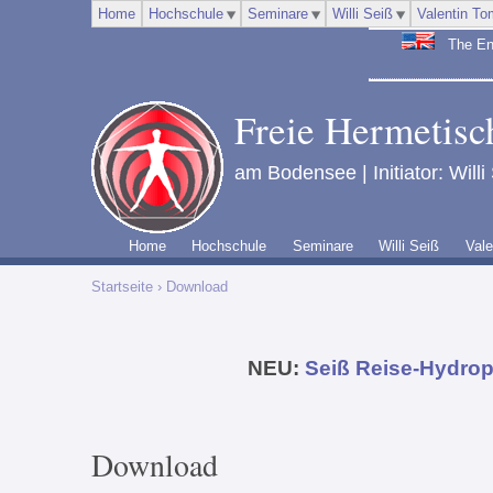
Home
Hochschule
Seminare
Willi Seiß
Valentin To
The Engl
Freie Hermetisch
am Bodensee | Initiator: Willi
Home
Hochschule
Seminare
Willi Seiß
Vale
Startseite
› Download
NEU:
Seiß Reise-Hydrop
Download