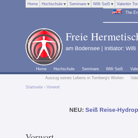
Home
Hochschule
Seminare
Willi Seiß
Valentin To
The Engl
Freie Hermetisch
am Bodensee | Initiator: Willi
Home
Hochschule
Seminare
Willi Seiß
Vale
Auszug seines Lebens in Tomberg's Worten
Val
Startseite
› Vorwort
NEU:
Seiß Reise-Hydrop
Vorwort