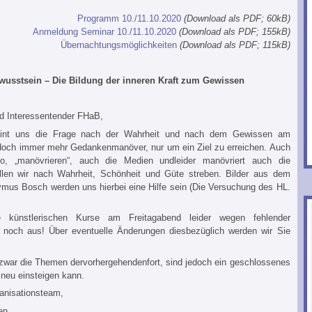
Programm 10./11.10.2020
(Download als PDF; 60kB)
Anmeldung Seminar 10./11.10.2020
(Download als PDF; 155kB)
Übernachtungsmöglichkeiten
(Download als PDF; 115kB)
wusstsein – Die Bildung der inneren Kraft zum Gewissen
nd Interessentender FHaB,
int uns die Frage nach der Wahrheit und nach dem Gewissen am
s doch immer mehr Gedankenmanöver, nur um ein Ziel zu erreichen. Auch
so, „manövrieren“, auch die Medien undleider manövriert auch die
en wir nach Wahrheit, Schönheit und Güte streben. Bilder aus dem
mus Bosch werden uns hierbei eine Hilfe sein (Die Versuchung des HL.
e künstlerischen Kurse am Freitagabend leider wegen fehlender
h noch aus! Über eventuelle Änderungen diesbezüglich werden wir Sie
 zwar die Themen dervorhergehendenfort, sind jedoch ein geschlossenes
neu einsteigen kann.
anisationsteam,
en