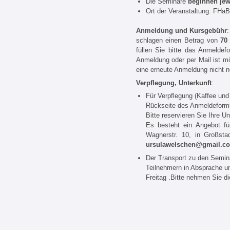
Die Seminare
beginnen jew
Ort der Veranstaltung: FHaB
Anmeldung und Kursgebühr
schlagen einen Betrag von
70
füllen Sie bitte das Anmeldef
Anmeldung oder per Mail ist mö
eine erneute Anmeldung nicht n
Verpflegung, Unterkunft
:
Für Verpflegung (Kaffee und
Rückseite des Anmeldeform
Bitte reservieren Sie Ihre Un
Es besteht ein Angebot fü
Wagnerstr. 10, in Großsta
ursulawelschen@gmail.c
Der Transport zu den Semina
Teilnehmern in Absprache un
Freitag .Bitte nehmen Sie d