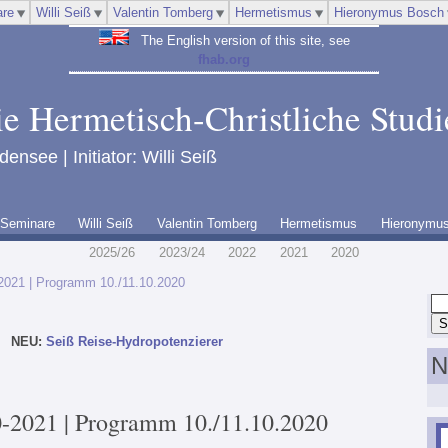
re
Willi Seiß
Valentin Tomberg
Hermetismus
Hieronymus Bosch
The English version of this site, see
fhab.org
ie Hermetisch-Christliche Studi
ensee | Initiator: Willi Seiß
Seminare
Willi Seiß
Valentin Tomberg
Hermetismus
Hieronymu
2025/26
2023/24
2022
2021
2020
2021 | Programm 10./11.10.2020
NEU:
Seiß Reise-Hydropotenzierer
N
-2021 | Programm 10./11.10.2020