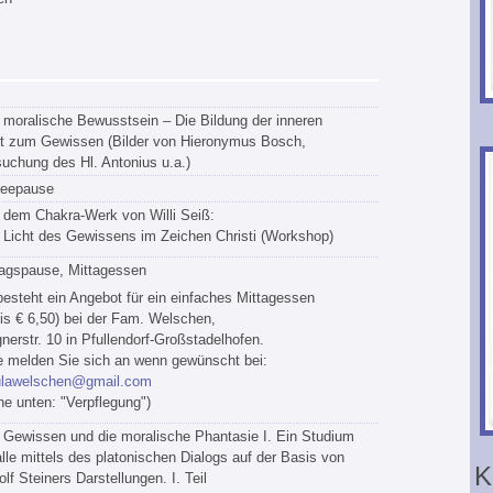
moralische Bewusstsein – Die Bildung der inneren
ft zum Gewissen (Bilder von Hieronymus Bosch,
uchung des Hl. Antonius u.a.)
feepause
 dem Chakra-Werk von Willi Seiß:
 Licht des Gewissens im Zeichen Christi (Workshop)
tagspause, Mittagessen
esteht ein Angebot für ein einfaches Mittagessen
is € 6,50) bei der Fam. Welschen,
erstr. 10 in Pfullendorf-Großstadelhofen.
e melden Sie sich an wenn gewünscht bei:
ulawelschen@gmail.com
he unten: "Verpflegung")
 Gewissen und die moralische Phantasie I. Ein Studium
alle mittels des platonischen Dialogs auf der Basis von
K
lf Steiners Darstellungen. I. Teil