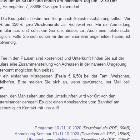
eils um 09.30 Uhr
und enden am nächsten Tag um 12.30 Uhr
.
, Hirtengärten 7, 88696 Owingen-Taisersdorf.
: Die Kursgebühr bestimmen Sie je nach Selbsteinschätzung selbst. Wir
 € bis 150 € pro Wochenende
als Richtwert vor. Für die Anmeldung
ormular aus und schicken Sie uns dieses zu. Auch eine telefonische
glich. Falls Sie sich schon für die Seminarreihe angemeldet haben, ist
otwendig.
 Tee in den Pausen sind kostenlos) und Unterkunft finden Sie auf der
ulars eine Zusammenstellung von Adressen in der näheren Umgebung.
terkunft möglichst früh selbst.
r ein einfaches Mittagessen (
Preis € 6,50
) bei der Fam. Welschen,
delhofen. Bitte melden Sie sich an, wenn gewünscht, per Mail bei:
om
.
ren, den Mahlzeiten und den Unterkünften wird vor Ort von den
tereinander geregelt! Es gibt einen Abholservice vom Bahnhof am
iesbezüglich Kontakt mit uns auf!
Programm 10./11.10.2020
(Download als PDF; 60kB)
Anmeldung Seminar 10./11.10.2020
(Download als PDF; 155kB)
Übernachtungsmöglichkeiten
(Download als PDF; 115kB)