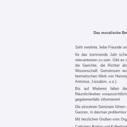
Das moralische Be
Sehr verehrte, liebe Freunde u
für das kommende Jahr sche
relevantesten zu sein. Gibt e
die Gerichte, die Richter al
Wissenschaft. Gemeinsam woll
hermetischen Werk von Hierony
Antonius, Lissabon, u.a.).
Bis auf Weiteres fallen di
Räumlichkeiten voraussichtlic
gegebenenfalls informieren!
Die einzelnen Seminare führen
Ganzes, in dasman problemlos 
Mit herzlichen Grüßen vom Org
Catharina Barker und KollegInn